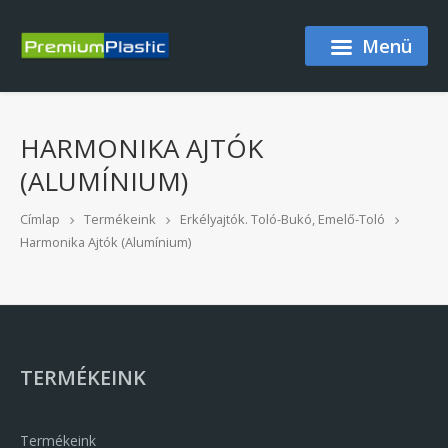
Ugrás a tartalomra
Menü
HARMONIKA AJTÓK
(ALUMÍNIUM)
Címlap
Termékeink
Erkélyajtók. Toló-Bukó, Emelő-Toló
Harmonika Ajtók (alumínium)
TERMÉKEINK
Termékeink