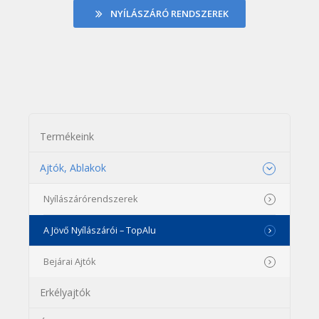
NYÍLÁSZÁRÓ RENDSZEREK
Termékeink
Ajtók, Ablakok
Nyílászárórendszerek
A Jövő Nyílászárói – TopAlu
Bejárai Ajtók
Erkélyajtók