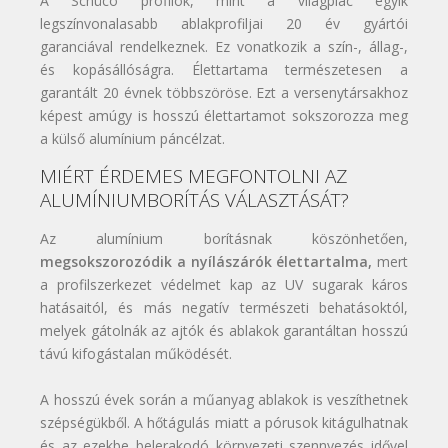
A Schüco profilok, mint a világpiac egyik
legszínvonalasabb ablakprofiljai 20 év gyártói
garanciával rendelkeznek. Ez vonatkozik a szín-, állag-,
és kopásállóságra. Élettartama természetesen a
garantált 20 évnek többszöröse. Ezt a versenytársakhoz
képest amúgy is hosszú élettartamot sokszorozza meg
a külső alumínium páncélzat.
MIÉRT ÉRDEMES MEGFONTOLNI AZ
ALUMÍNIUMBORÍTÁS VÁLASZTÁSÁT?
Az alumínium borításnak köszönhetően,
megsokszorozódik a nyílászárók élettartalma,
mert
a profilszerkezet védelmet kap az UV sugarak káros
hatásaitól, és más negatív természeti behatásoktól,
melyek gátolnák az ajtók és ablakok garantáltan hosszú
távú kifogástalan működését.
A hosszú évek során a műanyag ablakok is veszíthetnek
szépségükből. A hőtágulás miatt a pórusok kitágulhatnak
és az ezekbe belerakodó környezeti szennyezés idővel