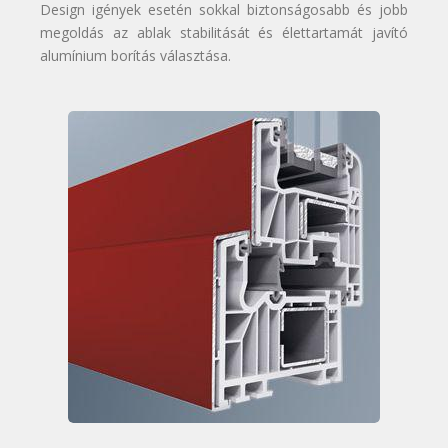
Design igények esetén sokkal biztonságosabb és jobb
megoldás az ablak stabilitását és élettartamát javító
alumínium borítás választása.