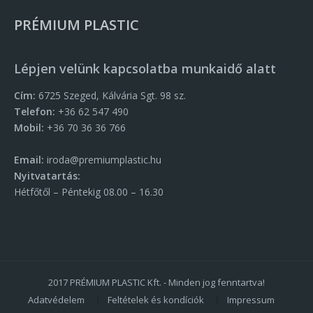
PRÉMIUM PLASTIC
Lépjen velünk kapcsolatba munkaidő alatt
Cím:
6725 Szeged, Kálvária Sgt. 98 sz.
Telefon:
+36 62 547 490
Mobil:
+36 70 36 36 766
Email:
iroda@premiumplastic.hu
Nyitvatartás:
Hétfőtől – Péntekig 08.00 – 16.30
2017 PRÉMIUM PLASTIC Kft. - Minden jog fenntartva!
Adatvédelem
Feltételek és kondíciók
Impressum
SUBFOOTER MENU