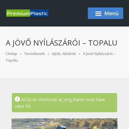
Ugrás a tartalomra
Menü
A JÖVŐ NYÍLÁSZÁRÓI – TOPALU
Címlap
Termékeink
Ajtók, Ablakok
A Jövő Nyílászárói –
TopAlu
ACQUIA: shortcode ac_img_frame must have
ÁLLAPOTÜZENET
value fid.