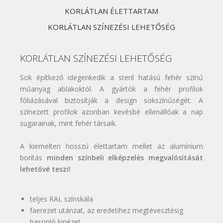
KORLÁTLAN ÉLETTARTAM
KORLÁTLAN SZÍNEZÉSI LEHETŐSÉG
KORLÁTLAN SZÍNEZÉSI LEHETŐSÉG
Sok építkező idegenkedik a steril hatású fehér színű
műanyag ablakoktól. A gyártók a fehér profilok
fóliázásával biztosítják a design sokszínűségét. A
színezett profilok azonban kevésbé ellenállóak a nap
sugarainak, mint fehér társaik.
A kiemelten hosszú élettartam mellet az alumínium
borítás
minden színbeli elképzelés megvalósítását
lehetővé teszi!
teljes RAL színskála
faerezet utánzat, az eredetihez megtévesztésig
hasonló kinézet