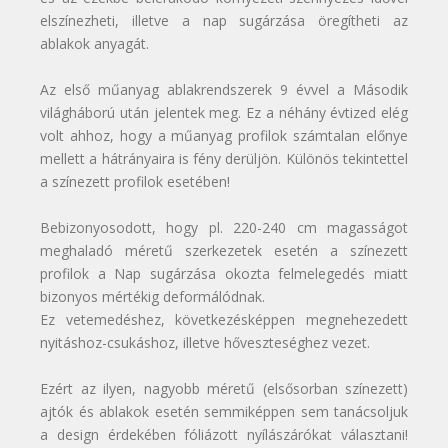
elszínezheti, illetve a nap sugárzása öregítheti az
ablakok anyagát.
Az első műanyag ablakrendszerek 9 évvel a Második
világháború után jelentek meg. Ez a néhány évtized elég
volt ahhoz, hogy a műanyag profilok számtalan előnye
mellett a hátrányaira is fény derüljön. Különös tekintettel
a színezett profilok esetében!
Bebizonyosodott, hogy pl. 220-240 cm magasságot
meghaladó méretű szerkezetek esetén a színezett
profilok a Nap sugárzása okozta felmelegedés miatt
bizonyos mértékig deformálódnak.
Ez vetemedéshez, következésképpen megnehezedett
nyitáshoz-csukáshoz, illetve hőveszteséghez vezet.
Ezért az ilyen, nagyobb méretű (elsősorban színezett)
ajtók és ablakok esetén semmiképpen sem tanácsoljuk
a design érdekében fóliázott nyílászárókat választani!