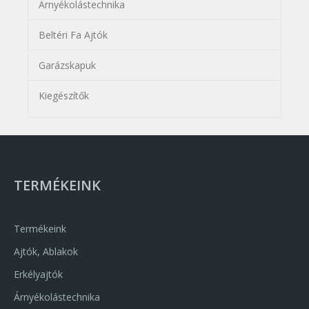
Árnyékolástechnika
Beltéri Fa Ajtók
Garázskapuk
Kiegészítők
TERMÉKEINK
Termékeink
Ajtók, Ablakok
Erkélyajtók
Árnyékolástechnika