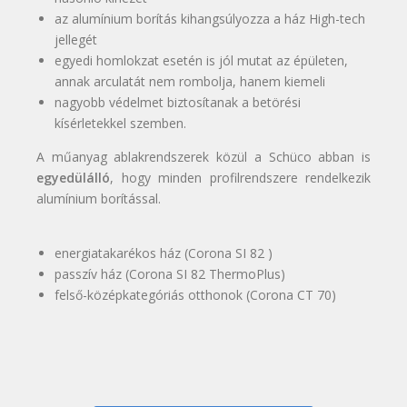
az alumínium borítás kihangsúlyozza a ház High-tech
jellegét
egyedi homlokzat esetén is jól mutat az épületen,
annak arculatát nem rombolja, hanem kiemeli
nagyobb védelmet biztosítanak a betörési
kísérletekkel szemben.
A műanyag ablakrendszerek közül a Schüco abban is
egyedülálló
, hogy minden profilrendszere rendelkezik
alumínium borítással.
energiatakarékos ház (Corona SI 82 )
passzív ház (Corona SI 82 ThermoPlus)
felső-középkategóriás otthonok (Corona CT 70)