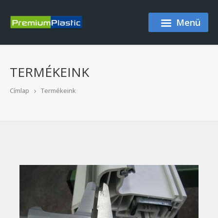
Ugrás a tartalomra
Menü
TERMÉKEINK
Címlap
Termékeink