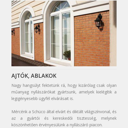
AJTÓK, ABLAKOK
Nagy hangsúlyt fektetünk rá, hogy kizárólag csak olyan
műanyag nyílászárókat gyártsunk, amelyek kielégítik a
legigényesebb ügyfél elvárásait is.
Mércénk a Schüco által elvárt és diktált világszínvonal, és
az a gyártói és kereskedői tisztesség, melynek
köszönhetően érvényesülünk a nyílászáró piacon.