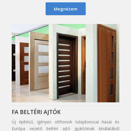
Megnézem
FA BELTÉRI AJTÓK
Új építésű, igényes otthonok tulajdonosai hazai és
Európa vezető beltéri ajtó gyártóinak kínálatából