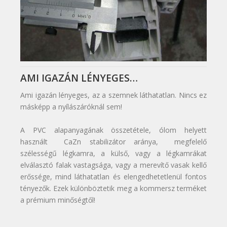
AMI IGAZÁN LÉNYEGES…
Ami igazán lényeges, az a szemnek láthatatlan. Nincs ez
másképp a nyílászáróknál sem!
A PVC alapanyagának összetétele, ólom helyett
használt CaZn stabilizátor aránya, megfelelő
szélességű légkamra, a külső, vagy a légkamrákat
elválasztó falak vastagsága, vagy a merevítő vasak kellő
erőssége, mind láthatatlan és elengedhetetlenül fontos
tényezők. Ezek különböztetik meg a kommersz terméket
a prémium minőségtől!