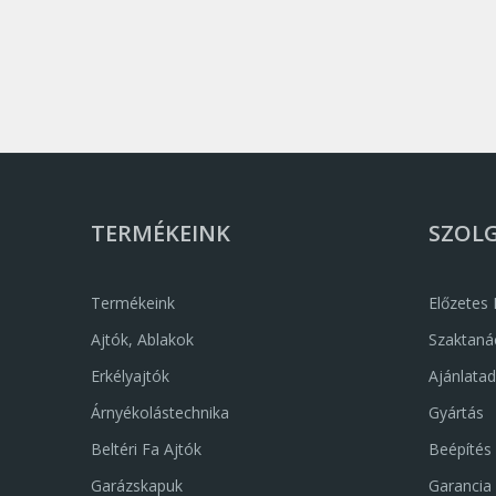
TERMÉKEINK
SZOL
Termékeink
Előzetes
Ajtók, Ablakok
Szaktaná
Erkélyajtók
Ajánlata
Árnyékolástechnika
Gyártás
Beltéri Fa Ajtók
Beépítés
Garázskapuk
Garancia