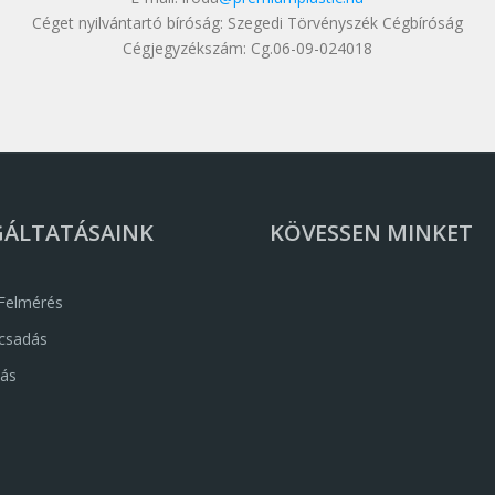
Céget nyilvántartó bíróság: Szegedi Törvényszék Cégbíróság
Cégjegyzékszám: Cg.06-09-024018
GÁLTATÁSAINK
KÖVESSEN MINKET
 Felmérés
csadás
dás